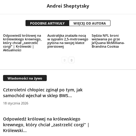
Andrei Sheptytsky
PODOBNE ARTYKUŁY
WIĘCEJ OD AUTORA
Odpowiedź królowej na
Australijka znalazła nocą
Sędzia NFL broni
królewskiego krewnego,
w sypialni 2,5-metrowego
wezwania po grze
który chciał „zastrzelić
pytona na swojej klatce
Ja’Quana McMilliana-
corgi” | Królewski |
piersiowej
Brandina Cooksa
Aktualności
Wiadomości na żywo
Czteroletni chłopiec zginął po tym, jak
samochód wjechał w sklep BWS...
18 stycznia 2026
Odpowiedź królowej na królewskiego
krewnego, który chciał „zastrzelić corgi” |
Królewski...