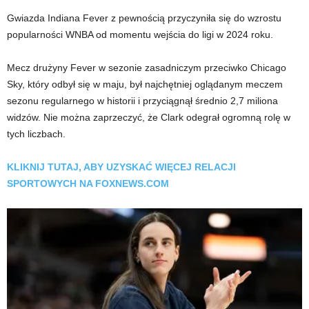
Gwiazda Indiana Fever z pewnością przyczyniła się do wzrostu
popularności WNBA od momentu wejścia do ligi w 2024 roku.
Mecz drużyny Fever w sezonie zasadniczym przeciwko Chicago
Sky, który odbył się w maju, był najchętniej oglądanym meczem
sezonu regularnego w historii i przyciągnął średnio 2,7 miliona
widzów. Nie można zaprzeczyć, że Clark odegrał ogromną rolę w
tych liczbach.
KLIKNIJ TUTAJ, ABY UZYSKAĆ ​​WIĘCEJ RELACJI
SPORTOWYCH NA FOXNEWS.COM