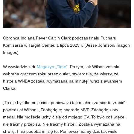
Obrońca Indiana Fever Caitlin Clark podczas finału Pucharu
Komisarza w Target Center, 1 lipca 2025 r.
(Jesse Johnson/Imagon
Images)
W wywiadzie z dr
Magazyn „Time”.
Po tym, jak Wilson została
wybrana graczem roku przez outlet, stwierdziła, że ​​wierzy, że
historia WNBA została „wymazana na minutę” wraz z awansem
Clarka.
„To nie był dla mnie cios, ponieważ i tak miałem zamiar to zrobić” –
powiedział Wilson. „Zdobędę tę nagrodę MVP. Zdobędę złoty
medal. Nie możecie uchylić się od mojego CV. To było coś więcej,
nie traćmy przepisu. Nie traćmy historii. Została wymazana na
chwilę. I nie podoba mi się to. Ponieważ mamy dziś tak wiele