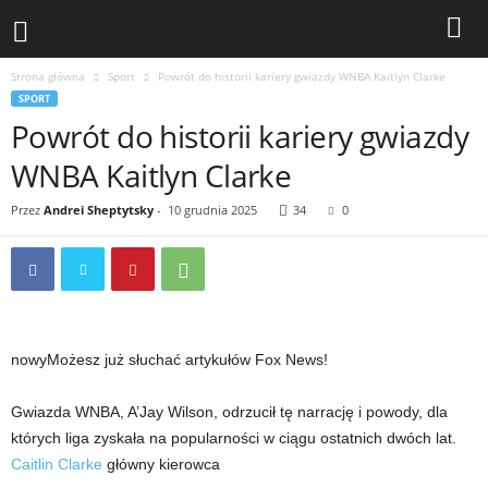
Strona główna
Sport
Powrót do historii kariery gwiazdy WNBA Kaitlyn Clarke
SPORT
Powrót do historii kariery gwiazdy
WNBA Kaitlyn Clarke
Przez
Andrei Sheptytsky
-
10 grudnia 2025
34
0
nowy
Możesz już słuchać artykułów Fox News!
Gwiazda WNBA, A’Jay Wilson, odrzucił tę narrację i powody, dla
których liga zyskała na popularności w ciągu ostatnich dwóch lat.
Caitlin Clarke
główny kierowca