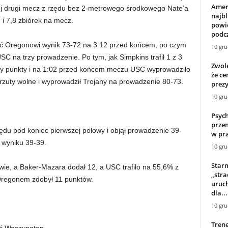
Amer
ój drugi mecz z rzędu bez 2-metrowego środkowego Nate’a
najbl
u i 7,8 zbiórek na mecz.
powie
podcz
ć Oregonowi wynik 73-72 na 3:12 przed końcem, po czym
10 gru
SC na trzy prowadzenie. Po tym, jak Simpkins trafił 1 z 3
Zwol
trzy punkty i na 1:02 przed końcem meczu USC wyprowadziło
że ce
rzuty wolne i wyprowadził Trojany na prowadzenie 80-73.
prezy
10 gru
Psych
przem
du pod koniec pierwszej połowy i objął prowadzenie 39-
w pra
 wyniku 39-39.
10 gru
Starm
wie, a Baker-Mazara dodał 12, a USC trafiło na 55,6% z
„stra
 Oregonem zdobył 11 punktów.
uruch
dla...
10 gru
Tren