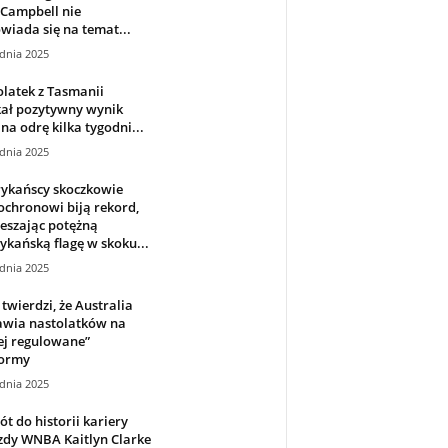
 Campbell nie
iada się na temat...
dnia 2025
latek z Tasmanii
kał pozytywny wynik
 na odrę kilka tygodni...
dnia 2025
ykańscy skoczkowie
chronowi biją rekord,
eszając potężną
kańską flagę w skoku...
dnia 2025
twierdzi, że Australia
wia nastolatków na
ej regulowane”
formy
dnia 2025
t do historii kariery
zdy WNBA Kaitlyn Clarke