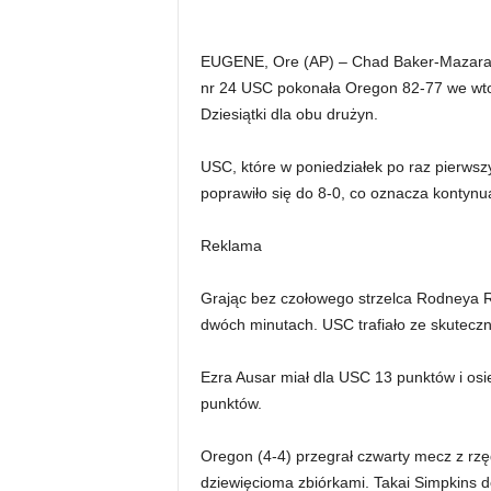
EUGENE, Ore (AP) – Chad Baker-Mazara z
nr 24 USC pokonała Oregon 82-77 we wto
Dziesiątki dla obu drużyn.
USC, które w poniedziałek po raz pierwszy
poprawiło się do 8-0, co oznacza kontyn
Reklama
Grając bez czołowego strzelca Rodneya Ri
dwóch minutach. USC trafiało ze skuteczno
Ezra Ausar miał dla USC 13 punktów i osie
punktów.
Oregon (4-4) przegrał czwarty mecz z rz
dziewięcioma zbiórkami. Takai Simpkins do