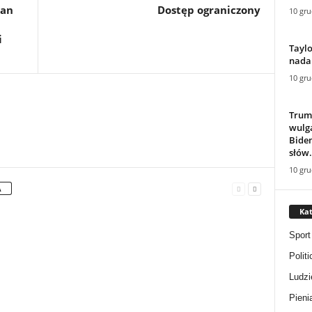
han
Dostęp ograniczony
10 gru
i
Taylo
nadal
10 gru
Trum
wulg
Biden
słów.
10 gru
A
Kat
Sport
Politi
Ludzi
Pieni