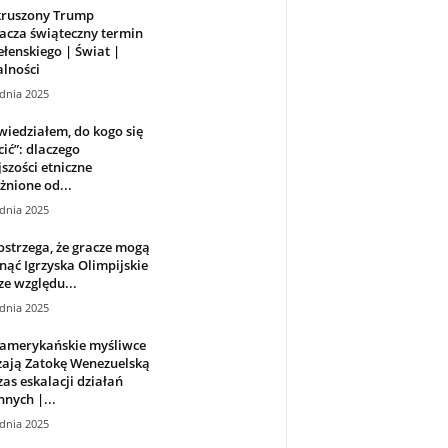
kruszony Trump
acza świąteczny termin
ełenskiego | Świat |
lności
dnia 2025
wiedziałem, do kogo się
ić”: dlaczego
szości etniczne
żnione od...
dnia 2025
strzega, że ​​gracze mogą
ąć Igrzyska Olimpijskie
ze względu...
dnia 2025
amerykańskie myśliwce
żają Zatokę Wenezuelską
as eskalacji działań
nych |...
dnia 2025