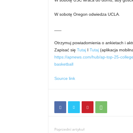
W sobotę USC wraca do domu, aby gości
W sobotę Oregon odwiedza UCLA.
___
Otrzymuj powiadomienia o ankietach i akt
Zapisać się
Tutaj
I
Tutaj
(aplikacja mobiln
https://apnews.com/hub/ap-top-25-college
basketball
Source link
Poprzedni artykuł