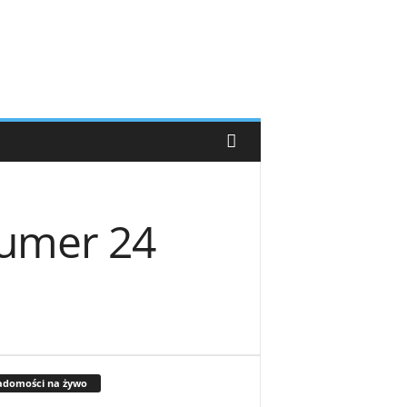
numer 24
adomości na żywo