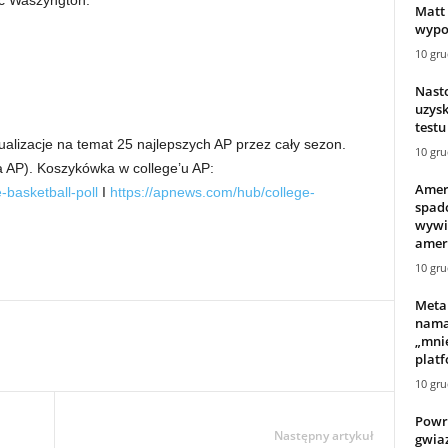
ć Waszyngton.
Matt
wypow
10 gru
Nasto
uzys
testu
ualizacje na temat 25 najlepszych AP przez cały sezon.
10 gru
a AP). Koszykówka w college’u AP:
Amer
-basketball-poll
I
https://apnews.com/hub/college-
spado
wywi
amery
10 gru
Meta 
nama
„mni
plat
10 gru
Powró
Następny artykuł
gwia