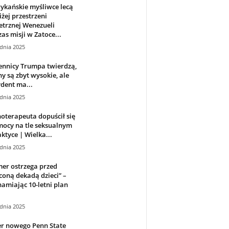
ykańskie myśliwce lecą
iżej przestrzeni
trznej Wenezueli
as misji w Zatoce...
dnia 2025
ennicy Trumpa twierdzą,
ny są zbyt wysokie, ale
dent ma...
dnia 2025
oterapeuta dopuścił się
ocy na tle seksualnym
ktyce | Wielka...
dnia 2025
er ostrzega przed
coną dekadą dzieci” –
amiając 10-letni plan
dnia 2025
er nowego Penn State