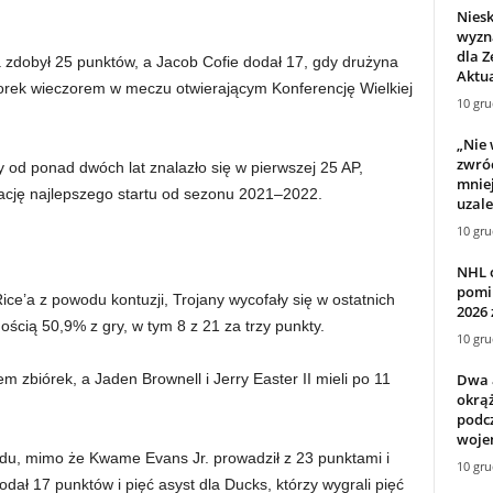
Nies
wyzn
dla Z
dobył 25 punktów, a Jacob Cofie dodał 17, gdy drużyna
Aktua
rek wieczorem w meczu otwierającym Konferencję Wielkiej
10 gru
„Nie 
zwróc
 od ponad dwóch lat znalazło się w pierwszej 25 AP,
mniej
uację najlepszego startu od sezonu 2021–2022.
uzale
10 gru
NHL o
pomin
ce’a z powodu kontuzji, Trojany wycofały się w ostatnich
2026 
ścią 50,9% z gry, w tym 8 z 21 za trzy punkty.
10 gru
Dwa 
m zbiórek, a Jaden Brownell i Jerry Easter II mieli po 11
okrą
podcz
wojen
ędu, mimo że Kwame Evans Jr. prowadził z 23 punktami i
10 gru
dał 17 punktów i pięć asyst dla Ducks, którzy wygrali pięć