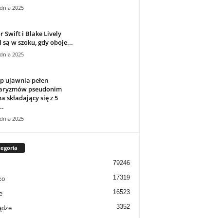
dnia 2025
r Swift i Blake Lively
 są w szoku, gdy oboje...
dnia 2025
p ujawnia pełen
aryzmów pseudonim
a składający się z 5
..
dnia 2025
egoria
79246
17319
co
16523
e
3352
ądze