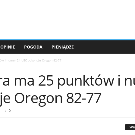
OPINIE
POGODA
PIENIĄDZE
ów i numer 24 USC pokonuje Oregon 82-77
a ma 25 punktów i 
e Oregon 82-77
0
Wi