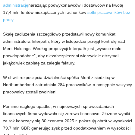
administrację
narażając podwykonawców i dostawców na kwotę
17,4 mln funtów niezapłaconych rachunków
setki pracowników bez
pracy
.
Skalę zadłużenia szczegółowo przedstawił nowy komunikat
administratora Interpath, który w listopadzie przejął kontrolę nad
Merit Holdings. Według propozycji Interpath jest „wysoce mało
prawdopodobne”, aby niezabezpieczeni wierzyciele otrzymali
jakąkolwiek zapłatę za zaległe faktury.
W chwili rozpoczęcia działalności spółka Merit z siedzibą w
Northumberland zatrudniała 284 pracowników, a następnie wszyscy
pracownicy zostali zwolnieni.
Pomimo nagłego upadku, w najnowszych sprawozdaniach
finansowych firma wydawała się zdrowa finansowo. Złożone wyniki
za rok kończący się 30 czerwca 2025 r. pokazują obrót w wysokości
79,7 mln GBP, generując zysk przed opodatkowaniem w wysokości