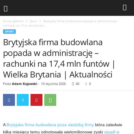
Strona główna
Sport
Brytyjska firma budowlana popada w administrację –
rachunki na 17,4 mln funtów...
SPORT
Brytyjska firma budowlana
popada w administrację –
rachunki na 17,4 mln funtów |
Wielka Brytania | Aktualności
Przez
Adam Kujawski
-
10 stycznia 2026
40
0
A
Brytyjska firma budowlana poza siedzibą firmy
która zaledwie
kilka miesięcy temu odnotowała wielomilionowe zyski
wpadł w