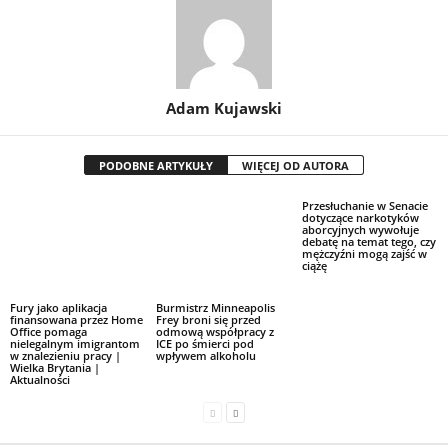
Adam Kujawski
PODOBNE ARTYKUŁY
WIĘCEJ OD AUTORA
Przesłuchanie w Senacie
dotyczące narkotyków
aborcyjnych wywołuje
debatę na temat tego, czy
mężczyźni mogą zajść w
ciążę
Fury jako aplikacja
Burmistrz Minneapolis
finansowana przez Home
Frey broni się przed
Office pomaga
odmową współpracy z
nielegalnym imigrantom
ICE po śmierci pod
w znalezieniu pracy |
wpływem alkoholu
Wielka Brytania |
Aktualności