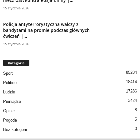
mecz USA kontra Rosja-Chiny |...
15 stycznia 2026
Policja antyterrorystyczna walczy z
bandytami na promie podczas głównych
ćwiczeń |...
15 stycznia 2026
Kategoria
85284
Sport
18414
Politico
17286
Ludzie
3424
Pieniądze
8
Opinie
5
Pogoda
0
Bez kategorii