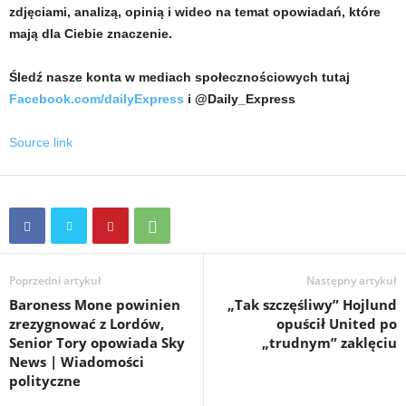
zdjęciami, analizą, opinią i wideo na temat opowiadań, które
mają dla Ciebie znaczenie.
Śledź nasze konta w mediach społecznościowych tutaj
Facebook.com/dailyExpress
i @Daily_Express
Source link
Poprzedni artykuł
Następny artykuł
Baroness Mone powinien
„Tak szczęśliwy” Hojlund
zrezygnować z Lordów,
opuścił United po
Senior Tory opowiada Sky
„trudnym” zaklęciu
News | Wiadomości
polityczne