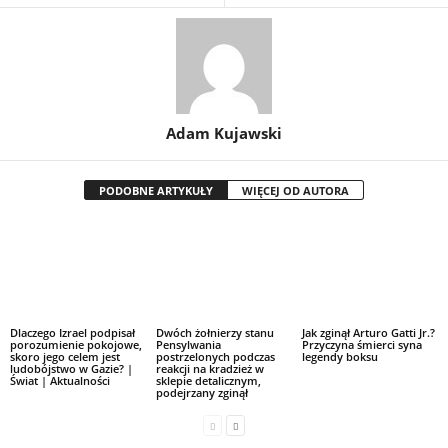
Adam Kujawski
PODOBNE ARTYKUŁY
WIĘCEJ OD AUTORA
Dlaczego Izrael podpisał
Dwóch żołnierzy stanu
Jak zginął Arturo Gatti Jr.?
porozumienie pokojowe,
Pensylwania
Przyczyna śmierci syna
skoro jego celem jest
postrzelonych podczas
legendy boksu
ludobójstwo w Gazie? |
reakcji na kradzież w
Świat | Aktualności
sklepie detalicznym,
podejrzany zginął