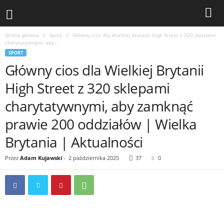
Strona główna
Sport
Główny cios dla Wielkiej Brytanii High Street z 320 sklepami
charytatywnymi, aby...
SPORT
Główny cios dla Wielkiej Brytanii
High Street z 320 sklepami
charytatywnymi, aby zamknąć
prawie 200 oddziałów | Wielka
Brytania | Aktualności
Przez
Adam Kujawski
-
2 października 2025
37
0