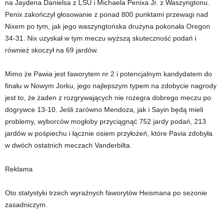
na Jaydena Danielsa z LSU i Michaela Penixa Jr. z Waszyngtonu.
Penix zakończył głosowanie z ponad 800 punktami przewagi nad
Nixem po tym, jak jego waszyngtońska drużyna pokonała Oregon
34-31. Nix uzyskał w tym meczu wyższą skuteczność podań i
również skoczył na 69 jardów.
Mimo że Pawia jest faworytem nr 2 i potencjalnym kandydatem do
finału w Nowym Jorku, jego najlepszym typem na zdobycie nagrody
jest to, że żaden z rozgrywających nie rozegra dobrego meczu po
dogrywce 13-10. Jeśli zarówno Mendoza, jak i Sayin będą mieli
problemy, wyborców mogłoby przyciągnąć 752 jardy podań, 213
jardów w pośpiechu i łącznie osiem przyłożeń, które Pavia zdobyła
w dwóch ostatnich meczach Vanderbilta.
Reklama
Oto statystyki trzech wyraźnych faworytów Heismana po sezonie
zasadniczym.