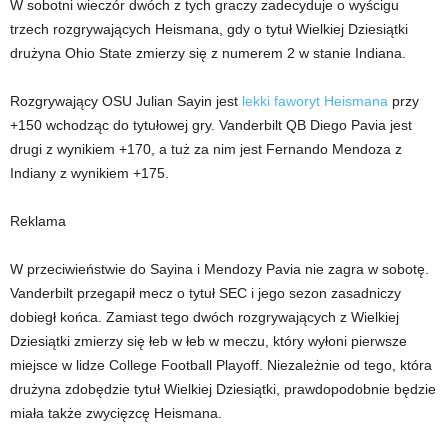
W sobotni wieczór dwóch z tych graczy zadecyduje o wyścigu
trzech rozgrywających Heismana, gdy o tytuł Wielkiej Dziesiątki
drużyna Ohio State zmierzy się z numerem 2 w stanie Indiana.
Rozgrywający OSU Julian Sayin jest
lekki faworyt Heismana
przy
+150 wchodząc do tytułowej gry. Vanderbilt QB Diego Pavia jest
drugi z wynikiem +170, a tuż za nim jest Fernando Mendoza z
Indiany z wynikiem +175.
Reklama
W przeciwieństwie do Sayina i Mendozy Pavia nie zagra w sobotę.
Vanderbilt przegapił mecz o tytuł SEC i jego sezon zasadniczy
dobiegł końca. Zamiast tego dwóch rozgrywających z Wielkiej
Dziesiątki zmierzy się łeb w łeb w meczu, który wyłoni pierwsze
miejsce w lidze College Football Playoff. Niezależnie od tego, która
drużyna zdobędzie tytuł Wielkiej Dziesiątki, prawdopodobnie będzie
miała także zwycięzcę Heismana.