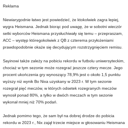
Reklama
Niewiarygodnie łatwo jest powiedzieć, że ktokolwiek zagra lepiej,
wygra Heismana. Jednak biorąc pod uwagę, że w sobotni wieczór
setki wyborców Heismana przysłuchiwały się temu – przepraszam,
ACC – występ któregokolwiek z QB z czterema przyłożeniami
prawdopodobnie okaże się decydującym rozstrzygnięciem remisu.
Sayinowi także zależy na pobiciu rekordu w futbolu uniwersyteckim,
chociaż w tym sezonie może rozegrać jeszcze cztery mecze. Jego
procent ukończenia gry wynoszący 78,9% jest o około 1,5 punktu
wyższy niż wynik Bo Nixa uzyskany w 2023 r. W tym sezonie
rozegrał pięć meczów, w których odsetek rozegranych meczów
wynosił ponad 80%, a tylko w dwóch meczach w tym sezonie
wykonał mniej niż 70% podań.
Jednak pomimo tego, że sam był na dobrej drodze do pobicia
rekordu w 2023 r., Nix zajął trzecie miejsce w głosowaniu Heismana