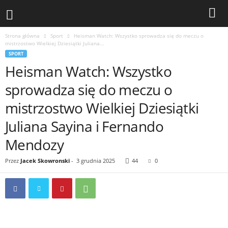
Strona główna
Sport
Heisman Watch: Wszystko sprowadza się do meczu o
mistrzostwo Wielkiej Dziesiątki Juliana...
SPORT
Heisman Watch: Wszystko
sprowadza się do meczu o
mistrzostwo Wielkiej Dziesiątki
Juliana Sayina i Fernando
Mendozy
Przez
Jacek Skowronski
-
3 grudnia 2025
44
0