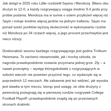
Jak dotąd w 2025 roku Little rozdzielił Sayina i Mendozę. Bilans obu
drużyn to 12-0, a każdy rozgrywający osiąga średnio 9,4 jarda przy
próbie podania. Mendoza ma w sumie o osiem przyłożeń więcej niż
Sayin i notuje średnio więcej jardów na jednym trafieniu. Sayin ma
ponad sześć punktów wyższą skuteczność w wykonywaniu rzutów
niż Mendoza po 34 rzutach więcej, a jego procent przechwytów jest
nieco niższy.
Doskonałość sezonu każdego rozgrywającego jest godna Trofeum
Heismana. To zarówno niesamowite, jak i trochę szkoda, że ​​
nagroda prawdopodobnie zostanie przyznana jednej grze. Zły – a
nawet przeciętny – występ któregokolwiek z rozgrywających w
sobotni wieczór nie powinien przyćmić tego, co wydarzyło się w
poprzednich 12 meczach. Ale zabawnie jest też widzieć, jak wysoka
jest stawka w tym meczu, biorąc pod uwagę, że obie drużyny z
pewnością pożegnają się w pierwszej rundzie rozgrywek College
Football Playoff i prawdopodobnie znajdą się po przeciwnych
stronach drabinki.