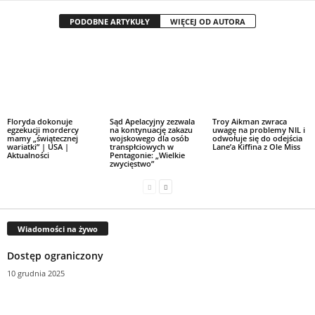
PODOBNE ARTYKUŁY
WIĘCEJ OD AUTORA
Floryda dokonuje
Sąd Apelacyjny zezwala
Troy Aikman zwraca
egzekucji mordercy
na kontynuację zakazu
uwagę na problemy NIL i
mamy „świątecznej
wojskowego dla osób
odwołuje się do odejścia
wariatki” | USA |
transpłciowych w
Lane’a Kiffina z Ole Miss
Aktualności
Pentagonie: „Wielkie
zwycięstwo”
Wiadomości na żywo
Dostęp ograniczony
10 grudnia 2025