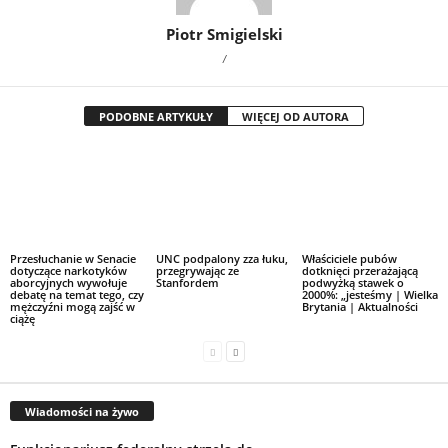
Piotr Smigielski
/
PODOBNE ARTYKUŁY
WIĘCEJ OD AUTORA
Przesłuchanie w Senacie
UNC podpalony zza łuku,
Właściciele pubów
dotyczące narkotyków
przegrywając ze
dotknięci przerażającą
aborcyjnych wywołuje
Stanfordem
podwyżką stawek o
debatę na temat tego, czy
2000%: „jesteśmy | Wielka
mężczyźni mogą zajść w
Brytania | Aktualności
ciążę
Wiadomości na żywo