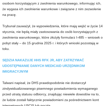
osobom korzystającym z zwolnienia warunkowego, informując ich,
że wygasa ich zwolnienie warunkowe i związane z nim zezwolenie
na pracę.
Trybunał zauważył, że wypowiedzenia, które mają wejść w życie 14
stycznia, nie będą miały zastosowania do osób korzystających z
zwolnienia warunkowego, które złożyły formularz I-485 – wniosek o
pobyt stały – do 15 grudnia 2025 r. i których wnioski pozostają w
toku.
SĘDZIA NAKAZUJE HHS RFK JR, ABY ZATRZYMAĆ
UDOSTĘPNIANIE DANYCH MEDICAID URZĘDNIKOM
IMIGRACYJNYM
Talwani napisał, że DHS prawdopodobnie nie dostarczył
zindywidualizowanego pisemnego powiadomienia wymaganego
przed utratą statusu odbiorcy, znajdując niewiele dowodów na to,
że ludzie zostali faktycznie powiadomieni za pośrednictwem kont
internetowych USCIS lub pocztą.