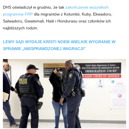
DHS oświadczył w grudniu, że tak
zakończenie wszystkich
programów FRP
dla migrantów z Kolumbii, Kuby, Ekwadoru,
Salwadoru, Gwatemali, Haiti i Hondurasu oraz członków ich
najbliższych rodzin.
LEWY SĄD WYDAJE KRISTI NOEM WIELKIE WYGRANIE W
SPRAWIE „NIESPRAWDZONEJ IMIGRACJI”