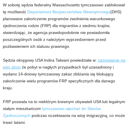
W sobotę sędzia federalny Massachusetts tymczasowo zablokował
tę możliwość
Departament Bezpieczeństwa Wewnętrznego
(DHS)
planowane zakończenie programów zwolnienia warunkowego
zjednoczenia rodzin (FRP) dla migrantów z siedmiu krajów,
stwierdzając, że agencja prawdopodobnie nie powiadomiła
poszczególnych osób z należytym wyprzedzeniem przed
pozbawieniem ich statusu prawnego.
Sędzia okręgowy USA Indira Talwani powiedziała w:
zamówienie na
pięć stron
że pobyt w nagłych przypadkach był uzasadniony i
wydano 14-dniowy tymczasowy zakaz zbliżania się blokujący
zakończenie wielu programów FRP specyficznych dla danego
kraju.
FRP pozwala na to niektórym krewnym obywateli USA lub legalnym
stałym mieszkańcom
tymczasowo wjechać do Stanów
Zjednoczonych
podczas oczekiwania na wizę imigracyjną, co może
trwać latami.