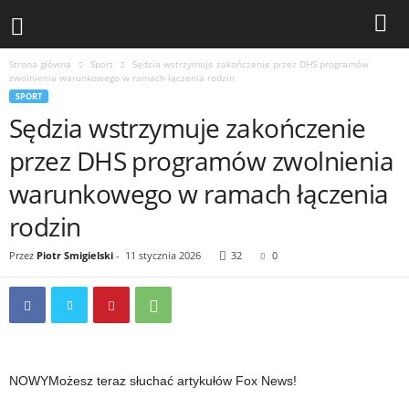
Strona główna
Sport
Sędzia wstrzymuje zakończenie przez DHS programów
zwolnienia warunkowego w ramach łączenia rodzin
SPORT
Sędzia wstrzymuje zakończenie
przez DHS programów zwolnienia
warunkowego w ramach łączenia
rodzin
Przez
Piotr Smigielski
-
11 stycznia 2026
32
0
NOWY
Możesz teraz słuchać artykułów Fox News!