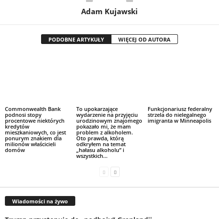
Adam Kujawski
PODOBNE ARTYKUŁY
WIĘCEJ OD AUTORA
Commonwealth Bank
To upokarzające
Funkcjonariusz federalny
podnosi stopy
wydarzenie na przyjęciu
strzela do nielegalnego
procentowe niektórych
urodzinowym znajomego
imigranta w Minneapolis
kredytów
pokazało mi, że mam
mieszkaniowych, co jest
problem z alkoholem.
ponurym znakiem dla
Oto prawda, którą
milionów właścicieli
odkryłem na temat
domów
„hałasu alkoholu” i
wszystkich...
Wiadomości na żywo