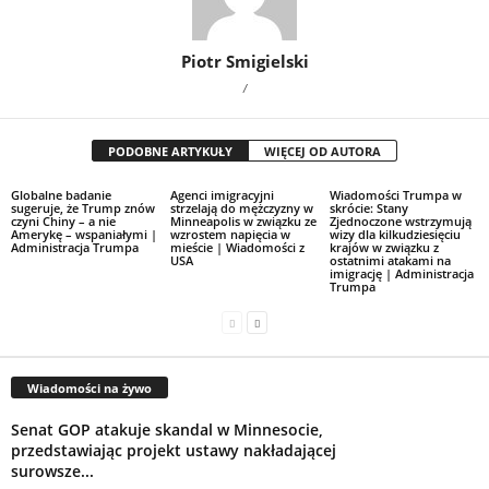
Piotr Smigielski
/
PODOBNE ARTYKUŁY
WIĘCEJ OD AUTORA
Globalne badanie
Agenci imigracyjni
Wiadomości Trumpa w
sugeruje, że Trump znów
strzelają do mężczyzny w
skrócie: Stany
czyni Chiny – a nie
Minneapolis w związku ze
Zjednoczone wstrzymują
Amerykę – wspaniałymi |
wzrostem napięcia w
wizy dla kilkudziesięciu
Administracja Trumpa
mieście | Wiadomości z
krajów w związku z
USA
ostatnimi atakami na
imigrację | Administracja
Trumpa
Wiadomości na żywo
Senat GOP atakuje skandal w Minnesocie,
przedstawiając projekt ustawy nakładającej
surowsze...