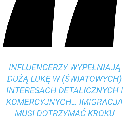
INFLUENCERZY WYPEŁNIAJĄ
DUŻĄ LUKĘ W (ŚWIATOWYCH)
INTERESACH DETALICZNYCH I
KOMERCYJNYCH… IMIGRACJA
MUSI DOTRZYMAĆ KROKU