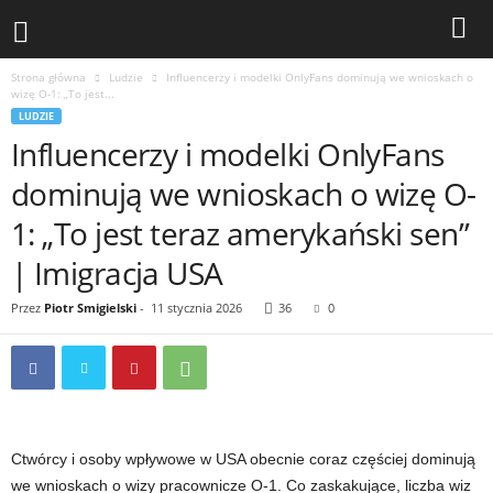
Strona główna
Ludzie
Influencerzy i modelki OnlyFans dominują we wnioskach o
wizę O-1: „To jest...
LUDZIE
Influencerzy i modelki OnlyFans
dominują we wnioskach o wizę O-
1: „To jest teraz amerykański sen”
| Imigracja USA
Przez
Piotr Smigielski
-
11 stycznia 2026
36
0
C
twórcy i osoby wpływowe w USA obecnie coraz częściej dominują
we wnioskach o wizy pracownicze O-1. Co zaskakujące, liczba wiz