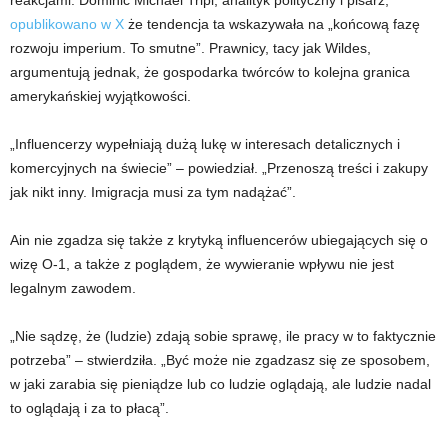
reakcjami. Dominic Michael Tripi, analityk polityczny i pisarz,
opublikowano w X
że tendencja ta wskazywała na „końcową fazę
rozwoju imperium. To smutne”. Prawnicy, tacy jak Wildes,
argumentują jednak, że gospodarka twórców to kolejna granica
amerykańskiej wyjątkowości.
„Influencerzy wypełniają dużą lukę w interesach detalicznych i
komercyjnych na świecie” – powiedział. „Przenoszą treści i zakupy
jak nikt inny. Imigracja musi za tym nadążać”.
Ain nie zgadza się także z krytyką influencerów ubiegających się o
wizę O-1, a także z poglądem, że wywieranie wpływu nie jest
legalnym zawodem.
„Nie sądzę, że (ludzie) zdają sobie sprawę, ile pracy w to faktycznie
potrzeba” – stwierdziła. „Być może nie zgadzasz się ze sposobem,
w jaki zarabia się pieniądze lub co ludzie oglądają, ale ludzie nadal
to oglądają i za to płacą”.