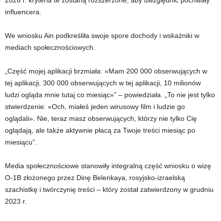
2026 r. kryteria te zostaną rozszerzone, aby uwzględnić pochwały
influencera.
We wniosku Ain podkreśliła swoje spore dochody i wskaźniki w
mediach społecznościowych.
„Część mojej aplikacji brzmiała: «Mam 200 000 obserwujących w
tej aplikacji, 300 000 obserwujących w tej aplikacji, 10 milionów
ludzi ogląda mnie tutaj co miesiąc»” – powiedziała. „To nie jest tylko
stwierdzenie: «Och, miałeś jeden wirusowy film i ludzie go
oglądali». Nie, teraz masz obserwujących, którzy nie tylko Cię
oglądają, ale także aktywnie płacą za Twoje treści miesiąc po
miesiącu”.
Media społecznościowe stanowiły integralną część wniosku o wizę
O-1B złożonego przez Dinę Belenkaya, rosyjsko-izraelską
szachistkę i twórczynię treści – który został zatwierdzony w grudniu
2023 r.