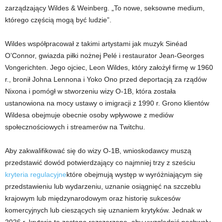
zarządzający Wildes & Weinberg. „To nowe, seksowne medium,
którego częścią mogą być ludzie”.
Wildes współpracował z takimi artystami jak muzyk Sinéad
O’Connor, gwiazda piłki nożnej Pelé i restaurator Jean-Georges
Vongerichten. Jego ojciec, Leon Wildes, który założył firmę w 1960
r., bronił Johna Lennona i Yoko Ono przed deportacją za rządów
Nixona i pomógł w stworzeniu wizy O-1B, która została
ustanowiona na mocy ustawy o imigracji z 1990 r. Grono klientów
Wildesa obejmuje obecnie osoby wpływowe z mediów
społecznościowych i streamerów na Twitchu.
Aby zakwalifikować się do wizy O-1B, wnioskodawcy muszą
przedstawić dowód potwierdzający co najmniej trzy z sześciu
kryteria regulacyjne
które obejmują występ w wyróżniającym się
przedstawieniu lub wydarzeniu, uznanie osiągnięć na szczeblu
krajowym lub międzynarodowym oraz historię sukcesów
komercyjnych lub cieszących się uznaniem krytyków. Jednak w