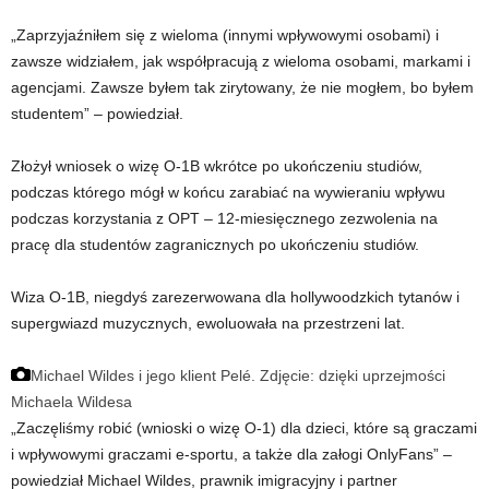
„Zaprzyjaźniłem się z wieloma (innymi wpływowymi osobami) i
zawsze widziałem, jak współpracują z wieloma osobami, markami i
agencjami. Zawsze byłem tak zirytowany, że nie mogłem, bo byłem
studentem” – powiedział.
Złożył wniosek o wizę O-1B wkrótce po ukończeniu studiów,
podczas którego mógł w końcu zarabiać na wywieraniu wpływu
podczas korzystania z OPT – 12-miesięcznego zezwolenia na
pracę dla studentów zagranicznych po ukończeniu studiów.
Wiza O-1B, niegdyś zarezerwowana dla hollywoodzkich tytanów i
supergwiazd muzycznych, ewoluowała na przestrzeni lat.
Michael Wildes i jego klient Pelé.
Zdjęcie: dzięki uprzejmości
Michaela Wildesa
„Zaczęliśmy robić (wnioski o wizę O-1) dla dzieci, które są graczami
i wpływowymi graczami e-sportu, a także dla załogi OnlyFans” –
powiedział Michael Wildes, prawnik imigracyjny i partner