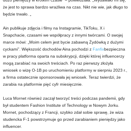
dużo pieniędzy w krótkim czasie” – powiedziała. „Wydawało mi się,
że jest to sprawa bardzo wrażliwa na czas. Nikt nie wie, jak długo to
będzie trwało. „
Ain publikuje zdjęcia i filmy na Instagramie, TikToku, X i
Snapchacie, czasami we współpracy z innymi twórcami. O swojej
marce mówi: „Moim celem jest bycie zabawną Żydówką z dużymi
cyckami”. Większość dochodów Aina pochodzi z
Fanfix
bezpieczna
w pracy platforma oparta na subskrypcji, dzięki której influencerzy
mogą zarabiać na swoich treściach. Po raz pierwszy złożyła
wniosek o wizę O-1B po uruchomieniu platformy w sierpniu 2023 r.,
a firma ostatecznie sponsorowała jej wniosek. Teraz twierdzi, że
zarabia na platformie pięć cyfr miesięcznie.
Luca Mornet również zaczął tworzyć treści podczas pandemii, gdy
był studentem Fashion Institute of Technology w Nowym Jorku.
Mornet, pochodzący z Francji, szybko zdał sobie sprawę, że wiza
studencka F-1 powstrzymuje go przed zarabianiem pieniędzy jako
influencer.