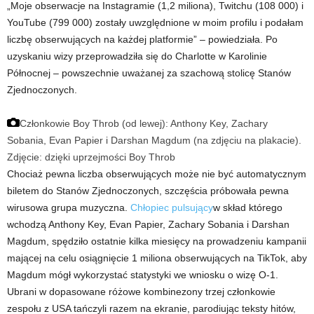
„Moje obserwacje na Instagramie (1,2 miliona), Twitchu (108 000) i
YouTube (799 000) zostały uwzględnione w moim profilu i podałam
liczbę obserwujących na każdej platformie” – powiedziała. Po
uzyskaniu wizy przeprowadziła się do Charlotte w Karolinie
Północnej – powszechnie uważanej za szachową stolicę Stanów
Zjednoczonych.
Członkowie Boy Throb (od lewej): Anthony Key, Zachary
Sobania, Evan Papier i Darshan Magdum (na zdjęciu na plakacie).
Zdjęcie: dzięki uprzejmości Boy Throb
Chociaż pewna liczba obserwujących może nie być automatycznym
biletem do Stanów Zjednoczonych, szczęścia próbowała pewna
wirusowa grupa muzyczna.
Chłopiec pulsujący
w skład którego
wchodzą Anthony Key, Evan Papier, Zachary Sobania i Darshan
Magdum, spędziło ostatnie kilka miesięcy na prowadzeniu kampanii
mającej na celu osiągnięcie 1 miliona obserwujących na TikTok, aby
Magdum mógł wykorzystać statystyki we wniosku o wizę O-1.
Ubrani w dopasowane różowe kombinezony trzej członkowie
zespołu z USA tańczyli razem na ekranie, parodiując teksty hitów,