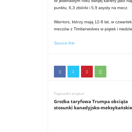
W jedenastym roku swojej kariery jako na
punktu, 6,3 zbiórki i 5,9 asysty na mecz.
Warriors, którzy mają 12-8 lat, w czwarte
meczów z Timberwolves w piątek i niedzie
Source link
Poprzedni artykuł
Groźba taryfowa Trumpa obciąża
stosunki kanadyjsko-meksykański