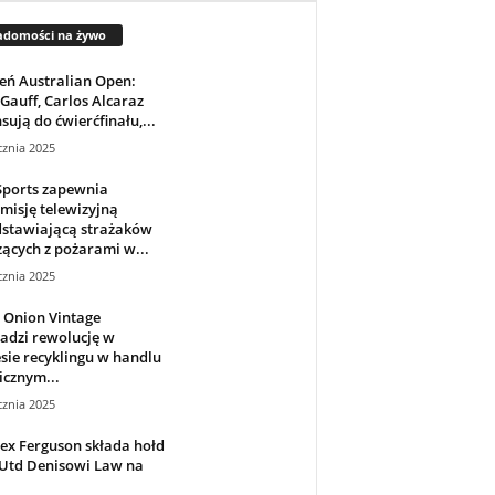
adomości na żywo
ień Australian Open:
Gauff, Carlos Alcaraz
ują do ćwierćfinału,...
cznia 2025
Sports zapewnia
misję telewizyjną
dstawiającą strażaków
ących z pożarami w...
cznia 2025
 Onion Vintage
adzi rewolucję w
sie recyklingu w handlu
icznym...
cznia 2025
lex Ferguson składa hołd
Utd Denisowi Law na
.