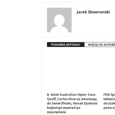
Jacek Skowronski
PODOBNE ARTYKUŁY
WIĘCEJ OD AUTOR
8. dzień Australian Open: Coco
FOX Sp
Gauff, Carlos Alcaraz awansują
telewi
do ćwierćfinału, Novak Djokovic
straża
bojkotuje wywiad po
pożara
zwycięstwie