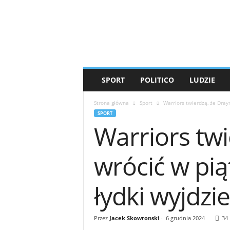
T
i
g
e
r
'
s
SPORT
POLITICO
LUDZIE
M
e
Strona główna
Sport
Warriors twierdzą, że Dra
d
SPORT
i
Warriors tw
a
wrócić w pi
łydki wyjdzi
Przez
Jacek Skowronski
-
6 grudnia 2024
34