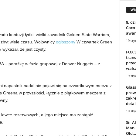
Wi
8. dz
Coco 
awans
 kontuzji łydki, wielki zawodnik Golden State Warriors,
19 sty
 zbyt wiele czasu. Wojownicy
ogłoszony
W czwartek Green
wykazał, że jest czysty.
FOX 
trans
prze
A – porażkę w fazie grupowej z Denver Nuggets – z
walcz
19 sty
i napastnik nadal nie pojawi się na czwartkowym meczu z
Glass
prow
s Greena w przyszłości, łącznie z piątkowym meczem z
zakre
ewny.
detal
19 sty
ławce rezerwowych, a jego miejsce ma zastąpić
Sir A
a.
Man 
Old..