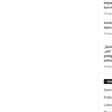
obyw
Garve
19 sty
Amik 
opera
19 sty
„Żadn
„ale”
piel
zosta
19 sty
Kat
Sport
Politi
Ludzi