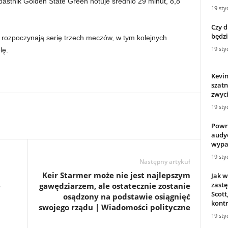
pastnik Golden State Green notuje średnio 29 minut, 8,8
19 sty
Czy 
będzi
k rozpoczynają serię trzech meczów, w tym kolejnych
19 sty
lę.
Kevin
szat
zwyci
19 sty
Powró
audyc
wypa
19 sty
Następny artykuł
Keir Starmer może nie jest najlepszym
Jak w
zast
e
gawędziarzem, ale ostatecznie zostanie
Scott
osądzony na podstawie osiągnięć
kontr
swojego rządu | Wiadomości polityczne
19 sty