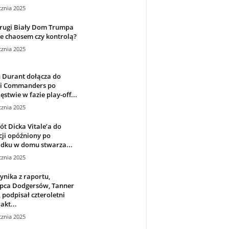
cznia 2025
drugi Biały Dom Trumpa
e chaosem czy kontrolą?
cznia 2025
 Durant dołącza do
ni Commanders po
ęstwie w fazie play-off...
cznia 2025
t Dicka Vitale’a do
ji opóźniony po
dku w domu stwarza...
cznia 2025
ynika z raportu,
ępca Dodgersów, Tanner
, podpisał czteroletni
akt...
cznia 2025