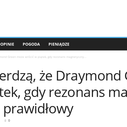
OPINIE
POGODA
PIENIĄDZE
ymond Green może wrócić w piątek, gdy rezonans magnetyczny...
ierdzą, że Draymond
ątek, gdy rezonans m
e prawidłowy
0