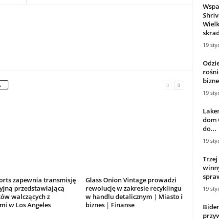
Wspan
Shri
Wiel
skrad
19 sty
Odzie
rośni
bizne
A
19 sty
Lake
dom C
do...
19 sty
Trzej
winn
spraw
orts zapewnia transmisję
Glass Onion Vintage prowadzi
zyjną przedstawiającą
rewolucję w zakresie recyklingu
19 sty
ków walczących z
w handlu detalicznym | Miasto i
mi w Los Angeles
biznes | Finanse
Bide
przy