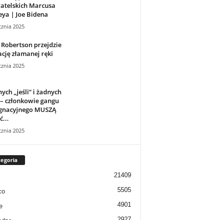
atelskich Marcusa
ya | Joe Bidena
cznia 2025
Robertson przejdzie
cję złamanej ręki
cznia 2025
ych „jeśli” i żadnych
 – członkowie gangu
ęgnacyjnego MUSZĄ
ć...
cznia 2025
egoria
21409
5505
co
4901
e
2927