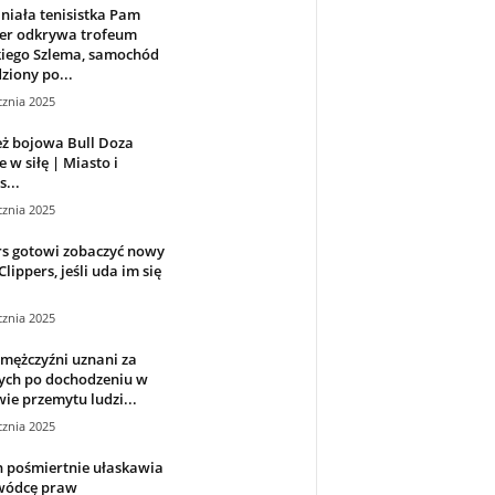
iała tenisistka Pam
ver odkrywa trofeum
kiego Szlema, samochód
ziony po...
cznia 2025
ż bojowa Bull Doza
e w siłę | Miasto i
s...
cznia 2025
rs gotowi zobaczyć nowy
lippers, jeśli uda im się
cznia 2025
 mężczyźni uznani za
ych po dochodzeniu w
ie przemytu ludzi...
cznia 2025
n pośmiertnie ułaskawia
wódcę praw