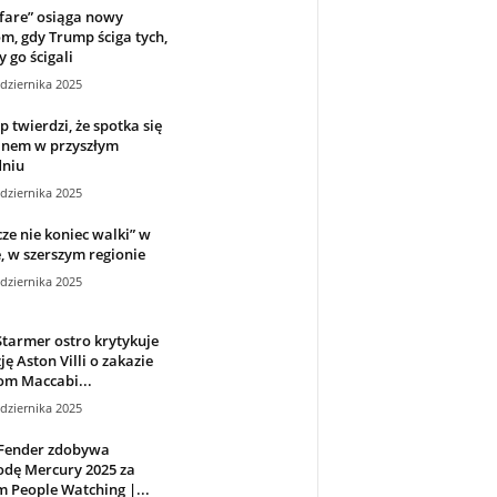
fare” osiąga nowy
m, gdy Trump ściga tych,
y go ścigali
dziernika 2025
 twierdzi, że spotka się
inem w przyszłym
dniu
dziernika 2025
cze nie koniec walki” w
, w szerszym regionie
dziernika 2025
Starmer ostro krytykuje
ję Aston Villi o zakazie
om Maccabi...
dziernika 2025
Fender zdobywa
odę Mercury 2025 za
 People Watching |...