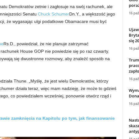
poraż
natu Demokratów zetnie i zagłosuje na swój rachunek, ale
16 paź
mniejszości Senatu
Chuck Schumer
Dn.Y., a większość jego
ycji, że wygasając ulgi podatkowe Obamacare musi być
Ujawn
Bryta
się 2
ne
Rs.D., powiedział, że nie planuje zatrzymać
16 paź
rachunek House GOP nie powiedzie się po raz czwarty.
ywają się dwustronne rozmowy, aby znaleźć sposób na
Trump
prac
zapło
16 paź
edziała Thune. „Myślę, że jest wielu Demokratów, którzy
Schumer działa teraz, więc mam nadzieję, że może to gdzieś
Wyma
Dona
tego, co powiedziałem wcześniej, ponownie otwórz rząd i
16 paź
awie zamknięcia na Kapitolu po tym, jak finansowanie
Nasto
skaza
anty
16 paź