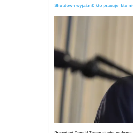
Shutdown wyjaśnił: kto pracuje, kto nie
Prezydent Donald Trump słucha podczas k