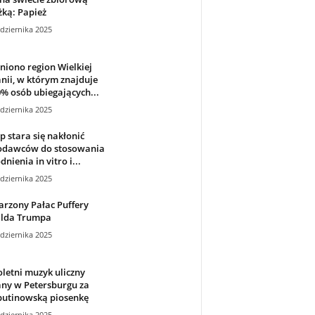
ką: Papież
dziernika 2025
iono region Wielkiej
nii, w którym znajduje
0% osób ubiegających...
dziernika 2025
 stara się nakłonić
odawców do stosowania
dnienia in vitro i...
dziernika 2025
rzony Pałac Puffery
lda Trumpa
dziernika 2025
letni muzyk uliczny
ny w Petersburgu za
putinowską piosenkę
dziernika 2025