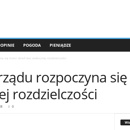
OPINIE
POGODA
PIENIĄDZE
a się trzeci dzień bez widocznej rozdzielczości
ządu rozpoczyna się 
j rozdzielczości
28
0
Wi