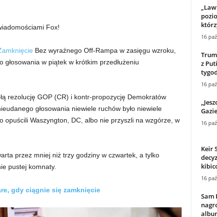
„Law
pozio
którz
 wiadomościami Fox!
16 paź
Zamknięcie
Bez wyraźnego Off-Rampa w zasięgu wzroku,
Trump
 głosowania w piątek w krótkim przedłużeniu
z Put
tygo
16 paź
łą rezolucję GOP (CR) i kontr-propozycję Demokratów
„Jesz
nieudanego głosowania niewiele ruchów było niewiele
Gazie
o opuścili Waszyngton, DC, albo nie przyszli na wzgórze, w
16 paź
Keir 
rta przez mniej niż trzy godziny w czwartek, a tylko
decyz
kibic
ie pustej komnaty.
16 paź
e, gdy ciągnie się zamknięcie
Sam 
nagr
album