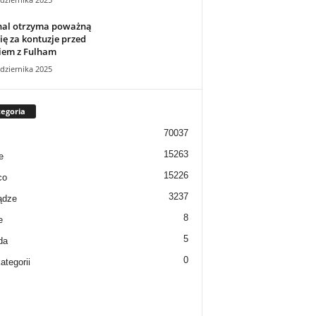
nal otrzyma poważną
ę za kontuzje przed
iem z Fulham
dziernika 2025
egoria
70037
15263
e
15226
co
3237
ądze
8
e
5
da
0
ategorii