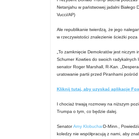
Netanjahu w państwowej jadalni Białego 
Vucci/AP)
Ale republikanie twierdzą, że jego nalegan
w rzeczywistości znalezienie ścieżki poz
„To zamknięcie Demokratów jest niczym i
Schumer Kowties do swoich radykalnych l
senator Roger Marshall, R-Kan. „Desperac
uratowanie partii przed Piranhami pośród 
Kliknij tutaj, aby uzyskać aplikację F
I chociaż trwają rozmowy na niższym pozio
Trumpa o tym, co będzie dalej.
Senator
Amy Klobuchar
D-Minn., Powiedzia
koledzy nie współpracują z nami, aby zn