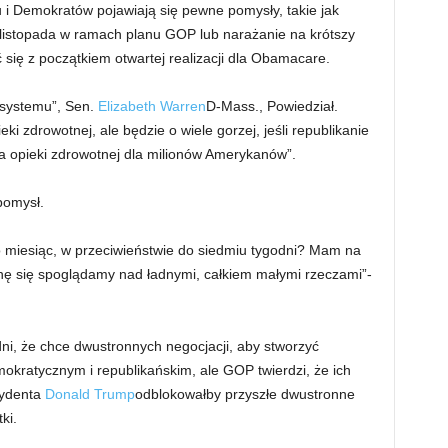
i Demokratów pojawiają się pewne pomysły, takie jak
 listopada w ramach planu GOP lub narażanie na krótszy
ć się z początkiem otwartej realizacji dla Obamacare.
 systemu”, Sen.
Elizabeth Warren
D-Mass., Powiedział.
i zdrowotnej, ale będzie o wiele gorzej, jeśli republikanie
a opieki zdrowotnej dla milionów Amerykanów”.
pomysł.
o miesiąc, w przeciwieństwie do siedmiu tygodni? Mam na
hę się spoglądamy nad ładnymi, całkiem małymi rzeczami”-
dni, że chce dwustronnych negocjacji, aby stworzyć
kratycznym i republikańskim, ale GOP twierdzi, że ich
zydenta
Donald Trump
odblokowałby przyszłe dwustronne
ki.