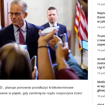
16 paź
Najn
Danny
w jak
16 paź
Trump
z no
zapew
16 paź
Izrae
zosta
Ligi 
16 paź
Małże
w wy
.D., planuje ponownie przedłużyć krótkoterminowe
głowy
anie w piątek, gdy zamknięcie rządu rozpoczyna trzeci
16 paź
Głód 