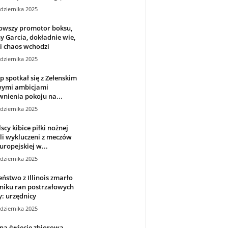
dziernika 2025
owszy promotor boksu,
 Garcia, dokładnie wie,
i chaos wchodzi
dziernika 2025
 spotkał się z Zełenskim
wymi ambicjami
nienia pokoju na...
dziernika 2025
lscy kibice piłki nożnej
li wykluczeni z meczów
Europejskiej w...
dziernika 2025
ństwo z Illinois zmarło
niku ran postrzałowych
: urzędnicy
dziernika 2025
na świecie zbiorową