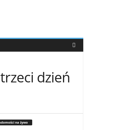
trzeci dzień
adomości na żywo