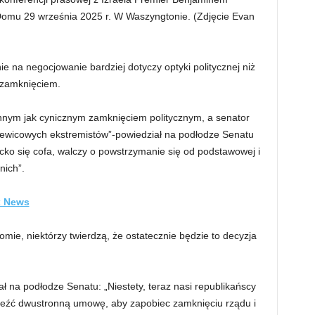
Domu 29 września 2025 r. W Waszyngtonie.
(Zdjęcie Evan
ie na negocjowanie bardziej dotyczy optyki politycznej niż
a zamknięciem.
nnym jak cynicznym zamknięciem politycznym, a senator
ewicowych ekstremistów”-powiedział na podłodze Senatu
ko się cofa, walczy o powstrzymanie się od podstawowej i
nich”.
ox News
mie, niektórzy twierdzą, że ostatecznie będzie to decyzja
ł na podłodze Senatu: „Niestety, teraz nasi republikańscy
aleźć dwustronną umowę, aby zapobiec zamknięciu rządu i