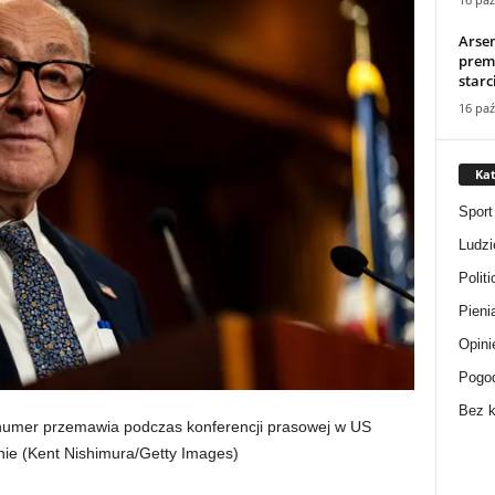
Arse
premi
starc
16 paź
Kat
Sport
Ludzi
Politi
Pieni
Opini
Pogo
Bez k
humer przemawia podczas konferencji prasowej w US
nie
(Kent Nishimura/Getty Images)