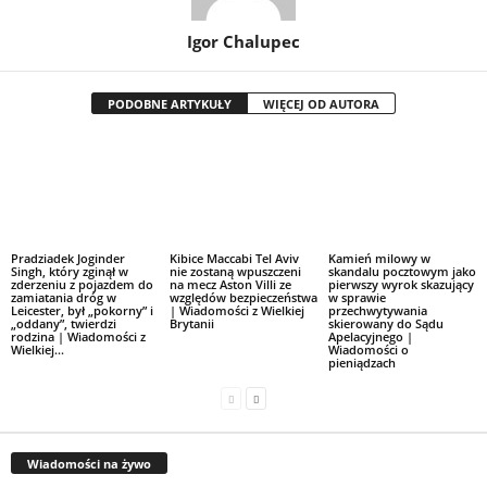
Igor Chalupec
PODOBNE ARTYKUŁY
WIĘCEJ OD AUTORA
Pradziadek Joginder
Kibice Maccabi Tel Aviv
Kamień milowy w
Singh, który zginął w
nie zostaną wpuszczeni
skandalu pocztowym jako
zderzeniu z pojazdem do
na mecz Aston Villi ze
pierwszy wyrok skazujący
zamiatania dróg w
względów bezpieczeństwa
w sprawie
Leicester, był „pokorny” i
| Wiadomości z Wielkiej
przechwytywania
„oddany”, twierdzi
Brytanii
skierowany do Sądu
rodzina | Wiadomości z
Apelacyjnego |
Wielkiej...
Wiadomości o
pieniądzach
Wiadomości na żywo