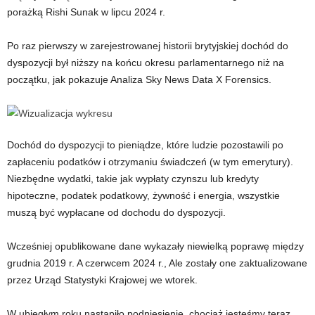
porażką Rishi Sunak w lipcu 2024 r.
Po raz pierwszy w zarejestrowanej historii brytyjskiej dochód do
dyspozycji był niższy na końcu okresu parlamentarnego niż na
początku, jak pokazuje Analiza Sky News Data X Forensics.
Dochód do dyspozycji to pieniądze, które ludzie pozostawili po
zapłaceniu podatków i otrzymaniu świadczeń (w tym emerytury).
Niezbędne wydatki, takie jak wypłaty czynszu lub kredyty
hipoteczne, podatek podatkowy, żywność i energia, wszystkie
muszą być wypłacane od dochodu do dyspozycji.
Wcześniej opublikowane dane wykazały niewielką poprawę między
grudnia 2019 r. A czerwcem 2024 r., Ale zostały one zaktualizowane
przez Urząd Statystyki Krajowej we wtorek.
W ubiegłym roku nastąpiło podniesienie, chociaż jesteśmy teraz