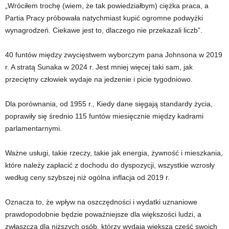
„Wróciłem trochę (wiem, że tak powiedziałbym) ciężka praca, a
Partia Pracy próbowała natychmiast kupić ogromne podwyżki
wynagrodzeń. Ciekawe jest to, dlaczego nie przekazali liczb”.
40 funtów między zwycięstwem wyborczym pana Johnsona w 2019
r. A stratą Sunaka w 2024 r. Jest mniej więcej taki sam, jak
przeciętny człowiek wydaje na jedzenie i picie tygodniowo.
Dla porównania, od 1955 r., Kiedy dane sięgają standardy życia,
poprawiły się średnio 115 funtów miesięcznie między kadrami
parlamentarnymi.
Ważne usługi, takie rzeczy, takie jak energia, żywność i mieszkania,
które należy zapłacić z dochodu do dyspozycji, wszystkie wzrosły
według ceny szybszej niż ogólna inflacja od 2019 r.
Oznacza to, że wpływ na oszczędności i wydatki uznaniowe
prawdopodobnie będzie poważniejsze dla większości ludzi, a
zwłaszcza dla niższych osób, którzy wydają większą część swoich