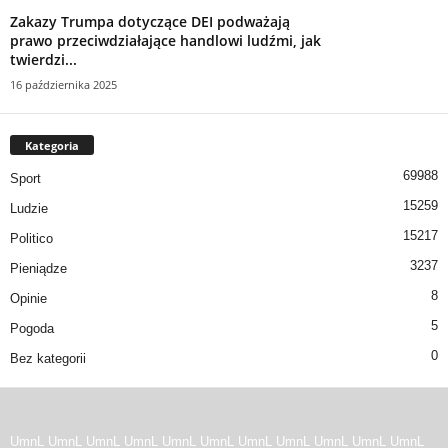
Zakazy Trumpa dotyczące DEI podważają
prawo przeciwdziałające handlowi ludźmi, jak
twierdzi...
16 października 2025
Kategoria
69988
Sport
15259
Ludzie
15217
Politico
3237
Pieniądze
8
Opinie
5
Pogoda
0
Bez kategorii
UmnL
UmnL
UmnL
UmnL
UmnL
UmnL
UmnL
UmnL
UmnL
UmnL
UmnL