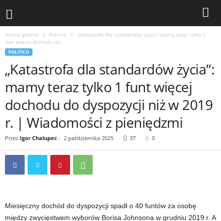
Strona główna
Politico
„Katastrofa dla standardów życia”: mamy teraz tylko 1
funt więcej dochodu do...
POLITICO
„Katastrofa dla standardów życia”:
mamy teraz tylko 1 funt więcej
dochodu do dyspozycji niż w 2019
r. | Wiadomości z pieniędzmi
Przez
Igor Chalupec
-
2 października 2025
37
0
Miesięczny dochód do dyspozycji spadł o 40 funtów za osobę
między zwycięstwem wyborów Borisa Johnsona w grudniu 2019 r. A