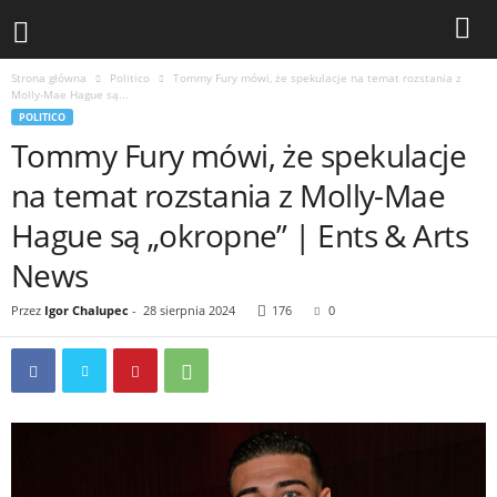
Strona główna
Politico
Tommy Fury mówi, że spekulacje na temat rozstania z
Molly-Mae Hague są...
POLITICO
Tommy Fury mówi, że spekulacje
na temat rozstania z Molly-Mae
Hague są „okropne” | Ents & Arts
News
Przez
Igor Chalupec
-
28 sierpnia 2024
176
0