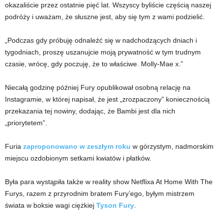
okazaliście przez ostatnie pięć lat. Wszyscy byliście częścią naszej
podróży i uważam, że słuszne jest, aby się tym z wami podzielić.
„Podczas gdy próbuję odnaleźć się w nadchodzących dniach i
tygodniach, proszę uszanujcie moją prywatność w tym trudnym
czasie, wrócę, gdy poczuję, że to właściwe. Molly-Mae x.”
Niecałą godzinę później Fury opublikował osobną relację na
Instagramie, w której napisał, że jest „zrozpaczony” koniecznością
przekazania tej nowiny, dodając, że Bambi jest dla nich
„priorytetem”.
Furia
zaproponowano w zeszłym roku
w górzystym, nadmorskim
miejscu ozdobionym setkami kwiatów i płatków.
Była para wystąpiła także w reality show Netflixa At Home With The
Furys, razem z przyrodnim bratem Fury’ego, byłym mistrzem
świata w boksie wagi ciężkiej
Tyson Fury
.