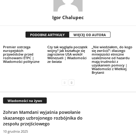
Igor Chalupec
PODOBNE ARTYKUŁY
WIĘCEJ OD AUTORA
Premier ostrzega
Czy tak wygląda początek
„Nie wiedziałem, do kogo
europejskich
wojny? Jak kształtuje się
się zwrócić”: dlaczego
przywódców przed
zagrożenie USA wokół
mniejszości etniczne
rozmowami ETPC |
Wenezueli | Wiadomości
uzależnione od hazardu
Wiadomości polityczne
ze świata
mają trudności z
uzyskaniem pomocy |
Wiadomości z Wielkiej
Brytanii
Wiadomości na żywo
Zohran Mamdani wyjaśnia powołanie
skazanego uzbrojonego rozbójnika do
zespołu przejściowego
10 grudnia 2025