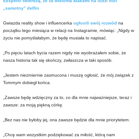
Eksperci twierdzą, że za wieloma atakami na ludzi stoi
„samotny” delfin
Gwiazda reality show i influencerka
ogłosili swój rozwód
na
początku tego miesiąca w relacji na Instagramie, mówiąc: „Nigdy w
życiu nie pomyślałabym, że będę musiała to napisać.
„Po pięciu latach bycia razem nigdy nie wyobrażałem sobie, że
nasza historia tak się skończy, zwłaszcza w taki sposób.
„Jestem niezmiernie zasmucona i muszę ogłosić, że mój związek z
Tommym dobiegł końca.
„Zawsze będę wdzięczny za to, co dla mnie najważniejsze, teraz i
zawsze: za moją piękną córkę.
„Bez nas nie byłoby jej, ona zawsze będzie dla mnie priorytetem.
„Chcę wam wszystkim podziękować za miłość, którą nam