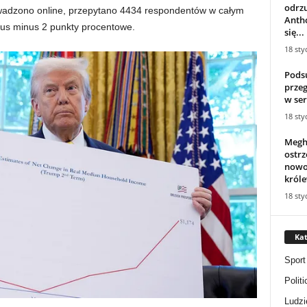
odrzu
wadzono online, przepytano 4434 respondentów w całym
Anth
lus minus 2 punkty procentowe.
się...
18 sty
Pods
przeg
w ser
18 sty
Megh
ostrz
nowo
króle
18 sty
Kat
Sport
Politi
Ludzi