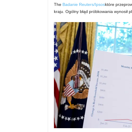
The
Badanie Reuters/Ipsos
które przepro
kraju. Ogólny błąd próbkowania wynosił p