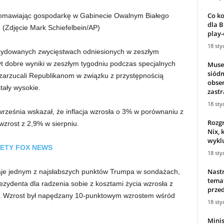
Co ko
 omawiając gospodarkę w Gabinecie Owalnym Białego
dla B
.
(Zdjęcie Mark Schiefelbein/AP)
play-o
18 sty
ecydowanych zwycięstwach odniesionych w zeszłym
yt dobre wyniki w zeszłym tygodniu podczas specjalnych
Muse
siódm
arzucali Republikanom w związku z przystępnością
obse
ały wysokie.
zastr
18 sty
rześnia wskazał, że inflacja wzrosła o 3% w porównaniu z
Rozg
wzrost z 2,9% w sierpniu.
Nix, 
wyklu
ETY FOX NEWS
18 sty
Nastr
aje jednym z najsłabszych punktów Trumpa w sondażach,
tema
zydenta dla radzenia sobie z kosztami życia wzrosła z
prze
. Wzrost był napędzany 10-punktowym wzrostem wśród
18 sty
Minis