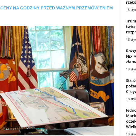
rzek
E CENY NA GODZINY PRZED WAŻNYM PRZEMÓWIENIEM
18 sty
Trump
twier
rozpr
18 sty
Rozg
Nix, 
złama
18 sty
Stra
poża
Croyd
18 sty
Jedn
Markl
ocze
Wielk
18 sty