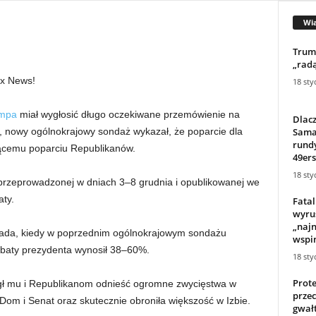
Wi
Trump
„radą
ox News!
18 sty
umpa
miał wygłosić długo oczekiwane przemówienie na
Dlac
Sama
, nowy ogólnokrajowy sondaż wykazał, że poparcie dla
rundy
nącemu poparciu Republikanów.
49ers
18 sty
rzeprowadzonej w dniach 3–8 grudnia i opublikowanej we
ty.
Fatal
wyru
„najn
pada, kiedy w poprzednim ogólnokrajowym sondażu
wspin
obaty prezydenta wynosił 38–60%.
18 sty
Prote
 mu i Republikanom odnieść ogromne zwycięstwa w
przec
Dom i Senat oraz skutecznie obroniła większość w Izbie.
gwał