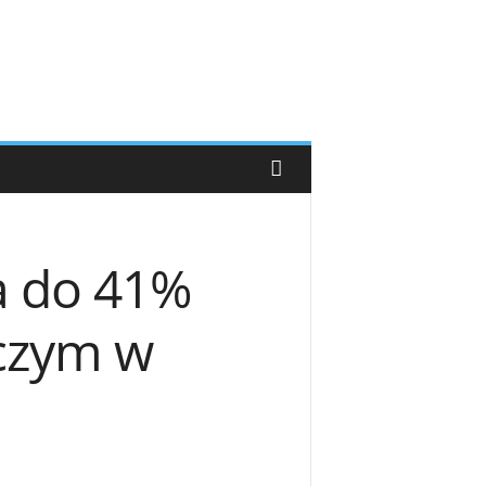
a do 41%
czym w