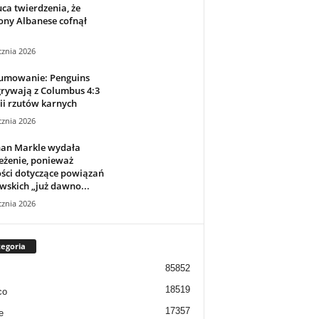
ca twierdzenia, że ​​
ony Albanese cofnął
cznia 2026
umowanie: Penguins
rywają z Columbus 4:3
ii rzutów karnych
cznia 2026
an Markle wydała
eżenie, ponieważ
ści dotyczące powiązań
wskich „już dawno...
cznia 2026
egoria
85852
18519
co
17357
e