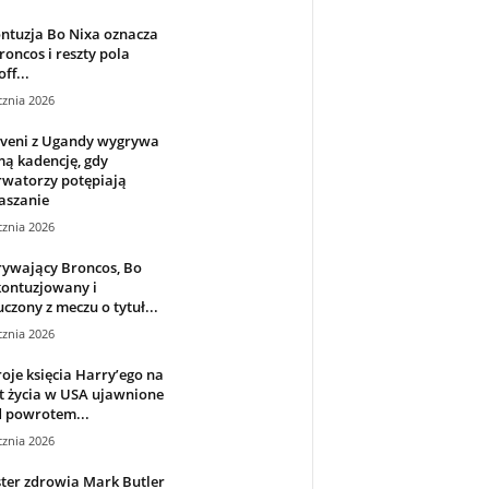
ntuzja Bo Nixa oznacza
roncos i reszty pola
ff...
cznia 2026
veni z Ugandy wygrywa
ą kadencję, gdy
rwatorzy potępiają
aszanie
cznia 2026
rywający Broncos, Bo
kontuzjowany i
czony z meczu o tytuł...
cznia 2026
oje księcia Harry’ego na
t życia w USA ujawnione
d powrotem...
cznia 2026
ter zdrowia Mark Butler