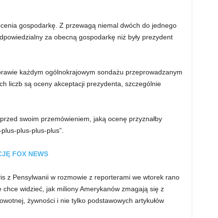
ocenia gospodarkę. Z przewagą niemal dwóch do jednego
odpowiedzialny za obecną gospodarkę niż były prezydent
 prawie każdym ogólnokrajowym sondażu przeprowadzanym
ch liczb są oceny akceptacji prezydenta, szczególnie
o przed swoim przemówieniem, jaką ocenę przyznałby
plus-plus-plus-plus”.
CJĘ FOX NEWS
s z Pensylwanii w rozmowie z reporterami we wtorek rano
e chce widzieć, jak miliony Amerykanów zmagają się z
owotnej, żywności i nie tylko podstawowych artykułów