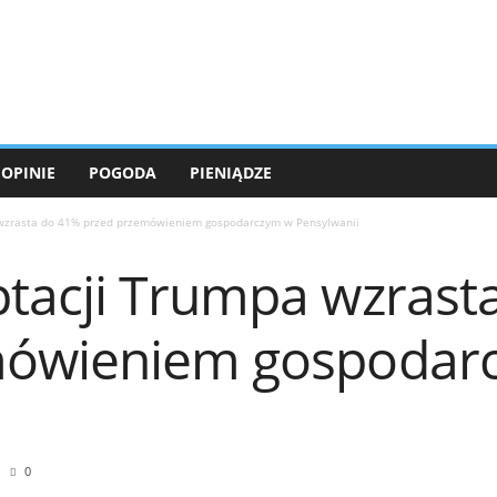
OPINIE
POGODA
PIENIĄDZE
wzrasta do 41% przed przemówieniem gospodarczym w Pensylwanii
tacji Trumpa wzrast
mówieniem gospodar
0