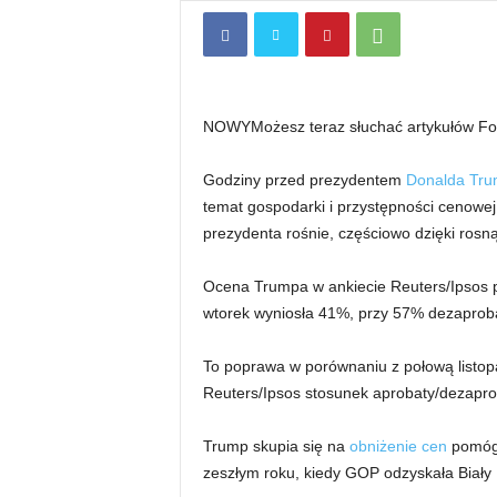
NOWY
Możesz teraz słuchać artykułów F
Godziny przed prezydentem
Donalda Tr
temat gospodarki i przystępności cenowej
prezydenta rośnie, częściowo dzięki ros
Ocena Trumpa w ankiecie Reuters/Ipsos p
wtorek wyniosła 41%, przy 57% dezaproba
To poprawa w porównaniu z połową listo
Reuters/Ipsos stosunek aprobaty/dezapr
Trump skupia się na
obniżenie cen
pomógł
zeszłym roku, kiedy GOP odzyskała Biały 