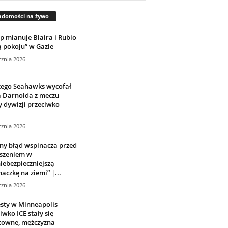
adomości na żywo
 mianuje Blaira i Rubio
 pokoju” w Gazie
cznia 2026
zego Seahawks wycofał
 Darnolda z meczu
 dywizji przeciwko
cznia 2026
ny błąd wspinacza przed
szeniem w
iebezpieczniejszą
aczkę na ziemi” |...
cznia 2026
sty w Minneapolis
iwko ICE stały się
towne, mężczyzna