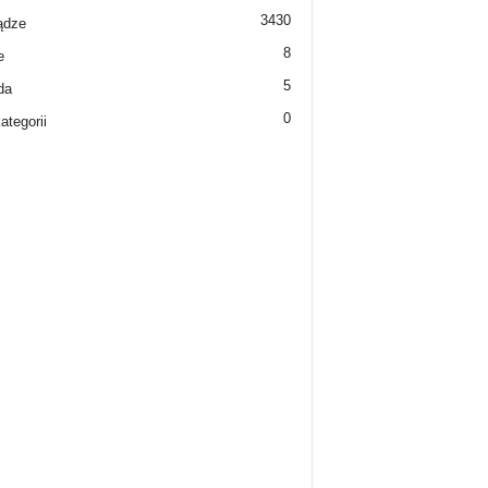
3430
ądze
8
e
5
da
0
ategorii