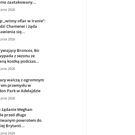
omo zaatakowany...
cznia 2026
 „winny ofiar w Iranie”:
dzi Chamenei i żąda
awienia się...
cznia 2026
rywający Broncos, Bo
wypada z sezonu ze
ną kostką podczas...
cznia 2026
żacy walczą z ogromnym
rem przemysłu w
on Park w Adelajdzie
cznia 2026
o żądanie Meghan
e przed długo
kiwanym powrotem do
iej Brytanii...
cznia 2026