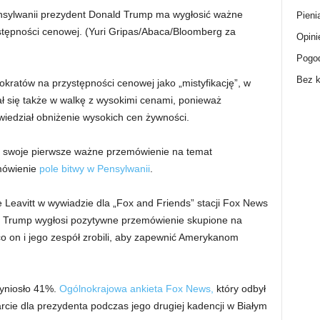
nsylwanii prezydent Donald Trump ma wygłosić ważne
Pieni
stępności cenowej.
(Yuri Gripas/Abaca/Bloomberg za
Opini
Pogo
Bez k
okratów na przystępności cenowej jako „mistyfikację”, w
ł się także w walkę z wysokimi cenami, ponieważ
wiedział obniżenie wysokich cen żywności.
 swoje pierwsze ważne przemówienie na temat
mówienie
pole bitwy w Pensylwanii
.
Leavitt w wywiadzie dla „Fox and Friends” stacji Fox News
nt Trump wygłosi pozytywne przemówienie skupione na
o on i jego zespół zrobili, aby zapewnić Amerykanom
wyniosło 41%.
Ogólnokrajowa ankieta Fox News,
który odbył
arcie dla prezydenta podczas jego drugiej kadencji w Białym