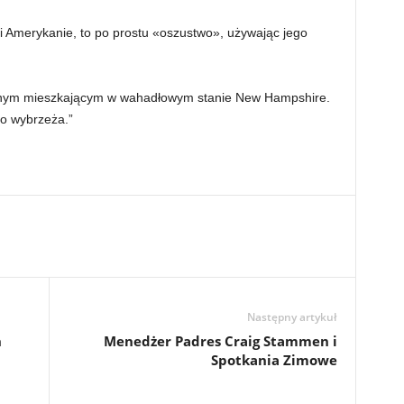
li Amerykanie, to po prostu «oszustwo», używając jego
ycznym mieszkającym w wahadłowym stanie New Hampshire.
o wybrzeża.”
Następny artykuł
h
Menedżer Padres Craig Stammen i
Spotkania Zimowe